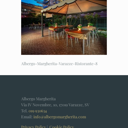
Albergo-Margherita-Varazze-Ristorante-8
Albergo Margherita
Via IV Novembre, 10, 17019 Varazze, SV
Tel.
019 930634
Email:
info@albergomargherita.com
Privacy Policy
|
Cookie Policy