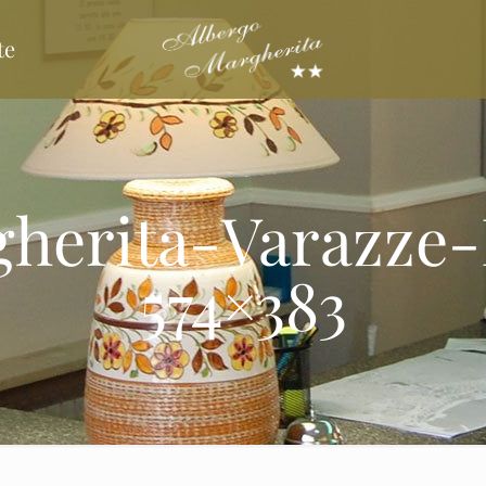
te
herita-Varazze-
574×383